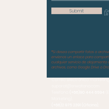
Submit
¡G
Le
*Si desea compartir fotos o archiv
envíenos un enlace para compart
cualquier servicio de alojamiento
archivos, como Google Drive o Dr
Correo electrónico:
marketin
suparat@sriwatana.com
Teléfono:
(+66)90 444 6594
(E
Marketing),
(+66)2 975 2391 (Oficina),