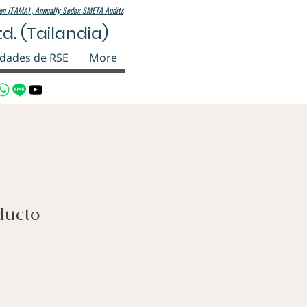
ion (FAMA) ,
Annually Sedex SMETA Audits
d. (Tailandia)
idades de RSE
More
ducto