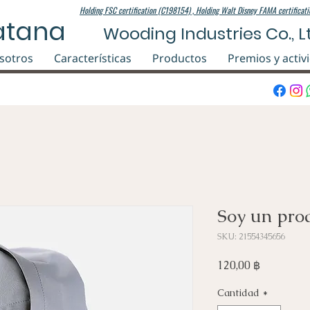
Holding FSC certification (C198154) , Holding Walt Disney FAMA certificat
atana
Wooding Industries Co., Lt
sotros
Características
Productos
Premios y activ
Soy un pro
SKU: 21554345656
Precio
120,00 ฿
Cantidad
*