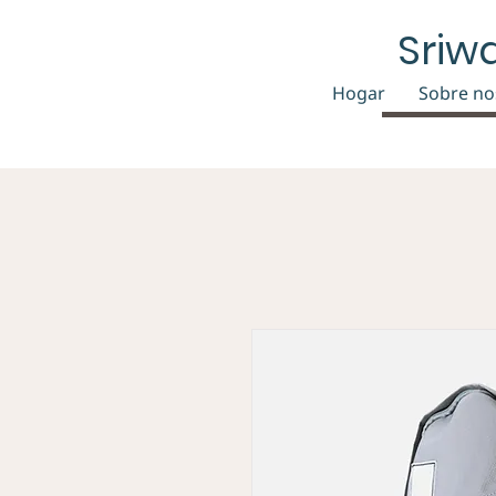
Sriw
Hogar
Sobre no