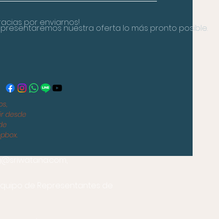
racias por enviarnos!
 presentaremos nuestra oferta lo más pronto posible.
os,
ir desde
 de
opbox.
g@sriwatana.com
,
quipo de Representantes de