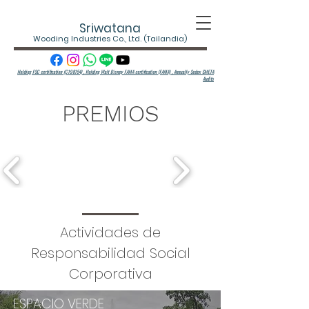
Sriwatana
Wooding Industries Co., Ltd. (Tailandia)
Holding FSC certification (C198154) , Holding Walt Disney FAMA certification (FAMA) ,
Annually Sedex SMETA
Audits
PREMIOS
Actividades de
Responsabilidad Social
Corporativa
ESPACIO VERDE